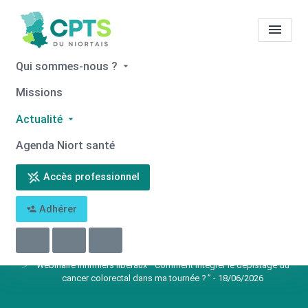
Qui sommes-nous ?
Missions
Notre actualité
Webinaire
Infirmiers libéraux “
Actualité
Comment intégrer le
Agenda Niort santé
dépistage du cancer
Accès professionnel
colorectal dans ma tournée ?
Adhérer
” - 18/06/2026
Accueil
Notre actualité
Notre actualité
Webinaire Infirmiers libéraux “ Comment intégrer le dépistage du
cancer colorectal dans ma tournée ? ” - 18/06/2026